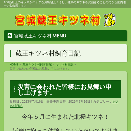
100匹以上のキツネがアナタをお出迎え！珍しい種類のキツネを沢山みることのできる国内唯
一の動物園です♪
宮城蔵王キツネ村 MENU
蔵王キツネ村飼育日記
HOME
»
蔵王キツネ村飼育日記
»
キツネ村日記
»
災害に会われた皆様にお見舞い申し上げます。
災害に会われた皆様にお見舞い申
し上げます。
投稿日 : 2023年7月16日
最終更新日時 : 2023年7月16日
カテゴリー :
キツ
ネ村日記
今年５月に生まれた北極キツネ！
皆様に抱っこ体験していただいておりま