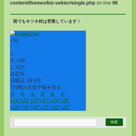
content/themes/biz-vektor/single.php
on line
96
雨でもキツネ村は営業しています！
+
30
°
C
H:
+
30°
L:
+
23°
白石市
日曜日, 09 8月
7日間の天気予報を見る
月
火
水
木
金
土
+
24°
+
21°
+
27°
+
27°
+
24°
+
26°
+
19°
+
18°
+
19°
+
22°
+
22°
+
22°