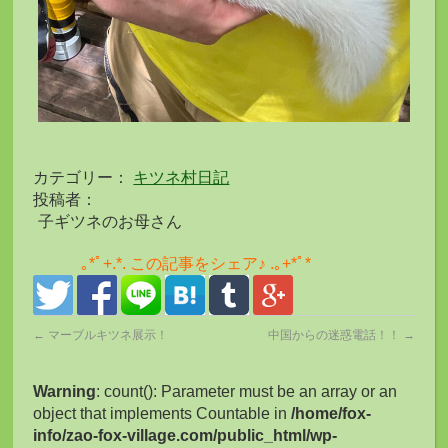
カテゴリー：
キツネ村日記
投稿者：
子ギツネのお母さん
｡*ﾟ+.*. この記事をシェア♪ .｡+*ﾟ*
←
マーブルキツネ展示！
中国からの迷惑電話！！
→
Warning
: count(): Parameter must be an array or an
object that implements Countable in
/home/fox-
info/zao-fox-village.com/public_html/wp-