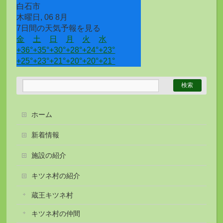
白石市
木曜日, 06 8月
7日間の天気予報を見る
金
土
日
月
火
水
+
36°
+
35°
+
30°
+
28°
+
24°
+
23°
+
25°
+
23°
+
21°
+
20°
+
20°
+
21°
ホーム
新着情報
施設の紹介
キツネ村の紹介
蔵王キツネ村
キツネ村の仲間