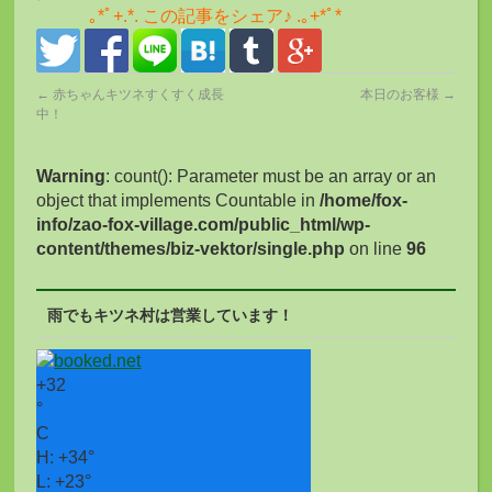
｡*ﾟ+.*. この記事をシェア♪ .｡+*ﾟ*
←
赤ちゃんキツネすくすく成長
本日のお客様
→
中！
Warning
: count(): Parameter must be an array or an
object that implements Countable in
/home/fox-
info/zao-fox-village.com/public_html/wp-
content/themes/biz-vektor/single.php
on line
96
雨でもキツネ村は営業しています！
+
32
°
C
H:
+
34°
L:
+
23°