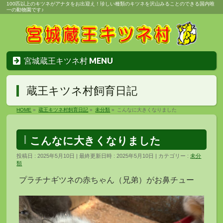
100匹以上のキツネがアナタをお出迎え！珍しい種類のキツネを沢山みることのできる国内唯
一の動物園です♪
宮城蔵王キツネ村 MENU
蔵王キツネ村飼育日記
HOME
»
蔵王キツネ村飼育日記
»
未分類
»
こんなに大きくなりました
こんなに大きくなりました
投稿日 : 2025年5月10日
最終更新日時 : 2025年5月10日
カテゴリー :
未分
類
プラチナギツネの赤ちゃん（兄弟）がお鼻チュー