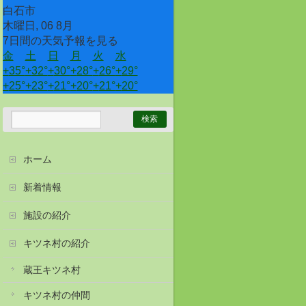
白石市
木曜日, 06 8月
7日間の天気予報を見る
金
土
日
月
火
水
+
35°
+
32°
+
30°
+
28°
+
26°
+
29°
+
25°
+
23°
+
21°
+
20°
+
21°
+
20°
ホーム
新着情報
施設の紹介
キツネ村の紹介
蔵王キツネ村
キツネ村の仲間