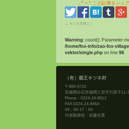
｡*ﾟ+.*. この記事をシェア♪ .
←
キツネ衣替え！
Warning
: count(): Parameter m
/home/fox-info/zao-fox-villa
vektor/single.php
on line
96
（有）蔵王キツネ村
〒989-0733
宮城県白石市福岡八宮字川原子11-
Phone：0224-24-8812
FAX:0224-24-8464
09：00-17：00
代表取締役：佐藤光寛