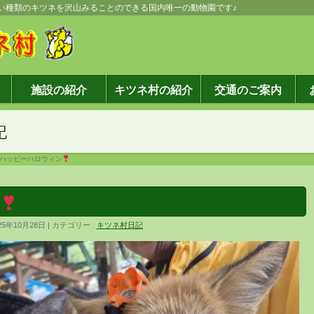
しい種類のキツネを沢山みることのできる国内唯一の動物園です♪
施設の紹介
キツネ村の紹介
交通のご案内
記
ハッピーハロウィン
ン
25年10月28日
カテゴリー :
キツネ村日記