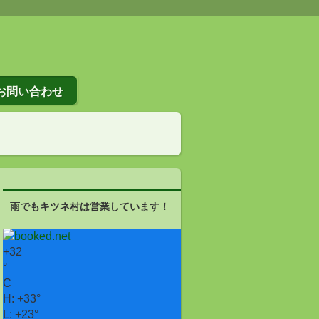
お問い合わせ
雨でもキツネ村は営業しています！
+
32
°
C
H:
+
33°
L:
+
23°