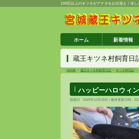
100匹以上のキツネがアナタをお出迎え！珍
ホーム
新着情報
蔵王キツネ村飼育日
HOME
»
蔵王キツネ村飼育日記
»
キツネ村日記
»
ハッピーハロウィ
投稿日 : 2025年10月28日
最終更新日時 : 20