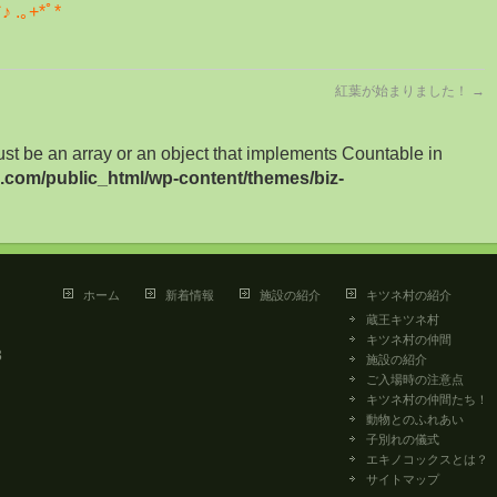
｡+*ﾟ*
紅葉が始まりました！
→
ust be an array or an object that implements Countable in
ge.com/public_html/wp-content/themes/biz-
ホーム
新着情報
施設の紹介
キツネ村の紹介
蔵王キツネ村
キツネ村の仲間
3
施設の紹介
ご入場時の注意点
キツネ村の仲間たち！
動物とのふれあい
子別れの儀式
エキノコックスとは？
サイトマップ