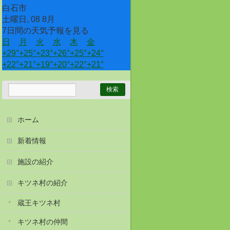
白石市
土曜日, 08 8月
7日間の天気予報を見る
日
月
火
水
木
金
+
29°
+
25°
+
23°
+
26°
+
25°
+
24°
+
22°
+
21°
+
19°
+
20°
+
22°
+
21°
ホーム
新着情報
施設の紹介
キツネ村の紹介
蔵王キツネ村
キツネ村の仲間