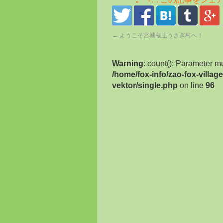
←
ようこそ宮城蔵王うさぎ村へ！
Warning
: count(): Parameter m
/home/fox-info/zao-fox-villa
vektor/single.php
on line
96