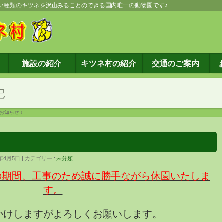
しい種類のキツネを沢山みることのできる国内唯一の動物園です♪
施設の紹介
キツネ村の紹介
交通のご案内
記
お知らせ！
6年4月5日
カテゴリー :
未分類
での期間、工事のため誠に勝手ながら休園いたしま
す。
かけしますがよろしくお願いします。