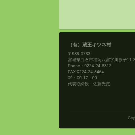
（有）蔵王キツネ村
〒989-0733
宮城県白石市福岡八宮字川原子11-
Phone：0224-24-8812
FAX:0224-24-8464
09：00-17：00
代表取締役：佐藤光寛
Cop