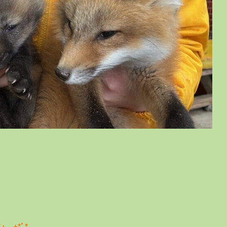
｡+*ﾟ*