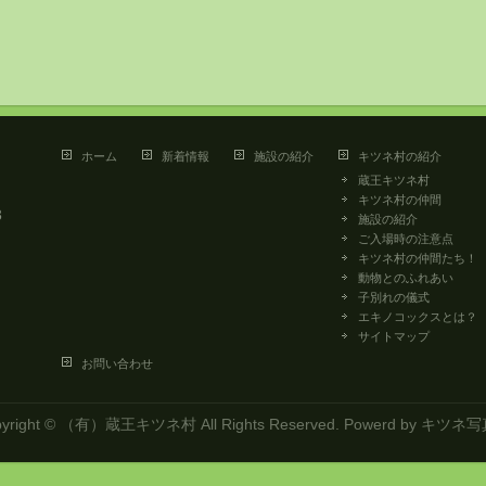
ホーム
新着情報
施設の紹介
キツネ村の紹介
蔵王キツネ村
キツネ村の仲間
3
施設の紹介
ご入場時の注意点
キツネ村の仲間たち！
動物とのふれあい
子別れの儀式
エキノコックスとは？
サイトマップ
お問い合わせ
yright ©
（有）蔵王キツネ村
All Rights Reserved. Powerd by
キツネ写