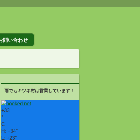
お問い合わせ
雨でもキツネ村は営業しています！
+
33
°
C
H:
+
34°
L:
+
23°