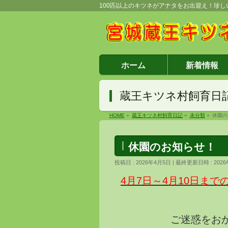
100匹以上のキツネがアナタをお出迎え！珍
ホーム
新着情報
蔵王キツネ村飼育日
HOME
»
蔵王キツネ村飼育日記
»
未分類
»
休園の
休園のお知らせ！
投稿日 : 2026年4月5日
最終更新日時 : 202
4月7
日～4月10日ま
ご迷惑をお