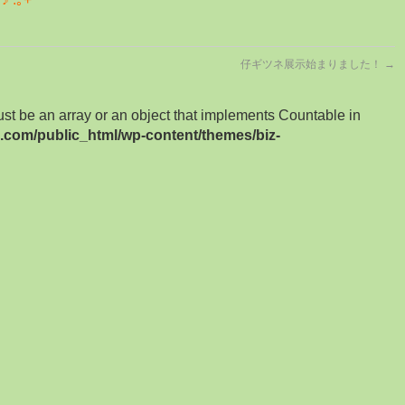
仔ギツネ展示始まりました！
→
ust be an array or an object that implements Countable in
ge.com/public_html/wp-content/themes/biz-