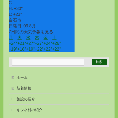
C
H:
+
30°
L:
+
23°
白石市
日曜日, 09 8月
7日間の天気予報を見る
月
火
水
木
金
土
+
24°
+
21°
+
27°
+
27°
+
24°
+
26°
+
19°
+
18°
+
19°
+
22°
+
22°
+
22°
ホーム
新着情報
施設の紹介
キツネ村の紹介