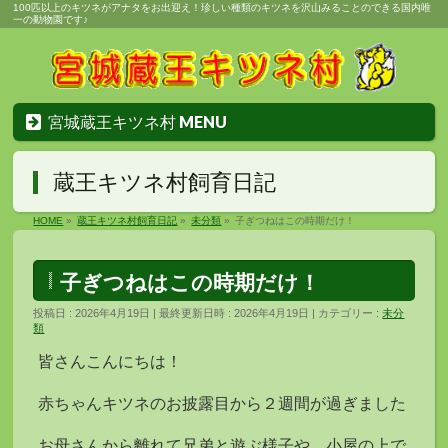
100匹以上のキツネがアナタをお出迎え！珍しい種類のキツネを沢山みることのできる国内唯
一の動物園です♪
宮城蔵王キツネ村 MENU
蔵王キツネ村飼育日記
HOME
»
蔵王キツネ村飼育日記
»
未分類
»
子ぎつねはこの時期だけ！
子ぎつねはこの時期だけ！
投稿日 : 2026年4月19日
最終更新日時 : 2026年4月19日
カテゴリー :
未分
類
皆さんこんにちは！
赤ちゃんキツネのお披露目から２週間が過ぎました
お母さんから離れて兄弟と遊ぶ様子や、小屋の上で