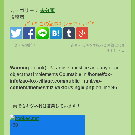
カテゴリー：
未分類
投稿者：
｡*ﾟ+.*. この記事をシェア♪ .｡+*ﾟ*
←
さくら満開！
赤ちゃんキツネ抱っこ体験はじま
りました
→
Warning
: count(): Parameter must be an array or an
object that implements Countable in
/home/fox-
info/zao-fox-village.com/public_html/wp-
content/themes/biz-vektor/single.php
on line
96
雨でもキツネ村は営業しています！
+
30
°