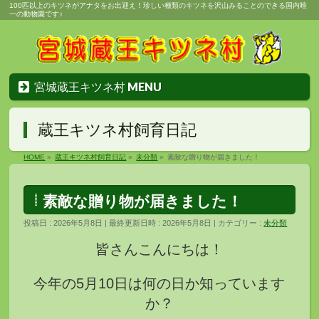
100匹以上のキツネがアナタをお出迎え！珍しい種類のキツネを沢山みることのできる国内唯
一の動物園です♪
宮城蔵王キツネ村 MENU
蔵王キツネ村飼育日記
HOME
»
蔵王キツネ村飼育日記
»
未分類
»
素敵な贈り物が届きました！
素敵な贈り物が届きました！
投稿日 : 2026年5月8日
最終更新日時 : 2026年5月8日
カテゴリー :
未分類
皆さんこんにちは！
今年の5月10日は何の日か知っています
か？