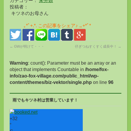
カテゴリー：
未分類
投稿者：
キツネのお母さん
｡*ﾟ+.*. この記事をシェア♪ .｡+*ﾟ*
←
GWが明けて・・・
仔ぎつねすくすく成長中！
→
Warning
: count(): Parameter must be an array or an
object that implements Countable in
/home/fox-
info/zao-fox-village.com/public_html/wp-
content/themes/biz-vektor/single.php
on line
96
雨でもキツネ村は営業しています！
+
32
°