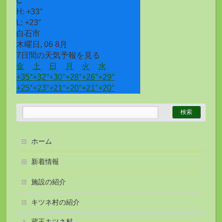
C
H:
+
33°
L:
+
23°
白石市
木曜日, 06 8月
7日間の天気予報を見る
金
土
日
月
火
水
+
35°
+
32°
+
30°
+
28°
+
26°
+
29°
+
25°
+
23°
+
21°
+
20°
+
21°
+
20°
ホーム
新着情報
施設の紹介
キツネ村の紹介
蔵王キツネ村