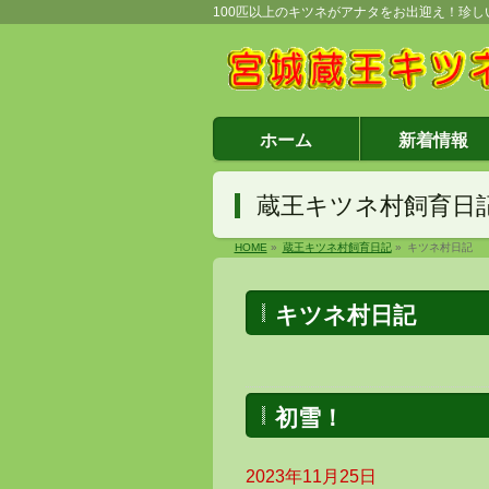
100匹以上のキツネがアナタをお出迎え！珍
ホーム
新着情報
蔵王キツネ村飼育日
HOME
»
蔵王キツネ村飼育日記
»
キツネ村日記
キツネ村日記
初雪！
2023年11月25日