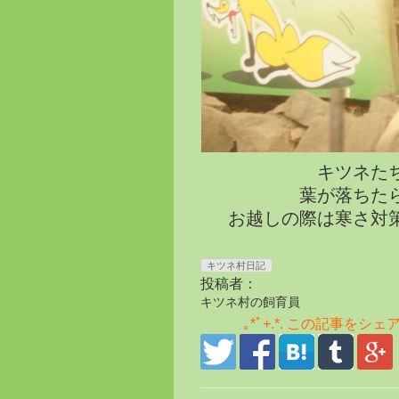
キツネた
葉が落ちた
お越しの際は寒さ対
キツネ村日記
投稿者：
キツネ村の飼育員
｡*ﾟ+.*. この記事をシェア♪ .