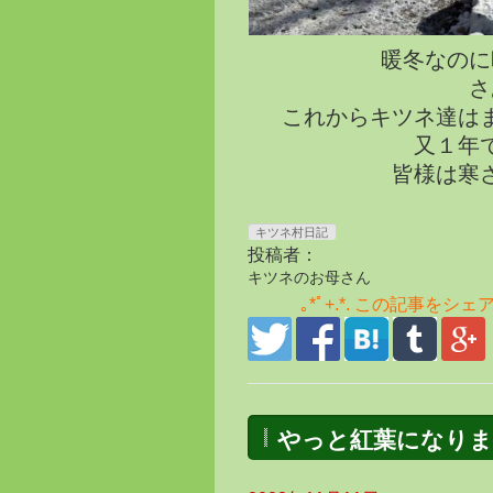
暖冬なのに
さ
これからキツネ達は
又１年
皆様は寒
キツネ村日記
投稿者：
キツネのお母さん
｡*ﾟ+.*. この記事をシェア♪ .
やっと紅葉になりま