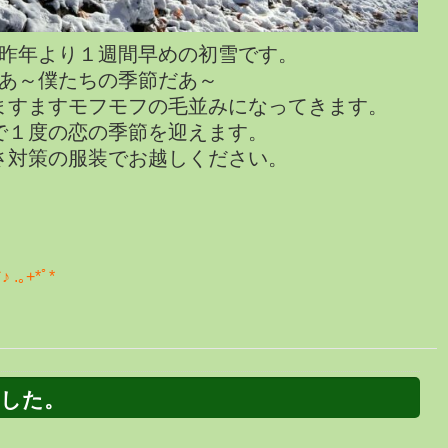
昨年より１週間早めの初雪です。
あ～僕たちの季節だあ～
ますますモフモフの毛並みになってきます。
で１度の恋の季節を迎えます。
さ対策の服装でお越しください。
｡+*ﾟ*
した。