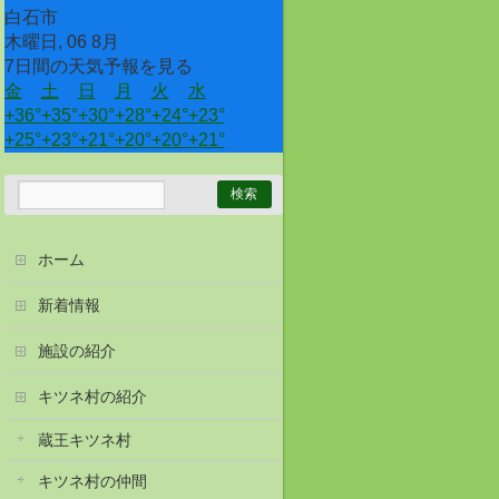
白石市
木曜日, 06 8月
7日間の天気予報を見る
金
土
日
月
火
水
+
36°
+
35°
+
30°
+
28°
+
24°
+
23°
+
25°
+
23°
+
21°
+
20°
+
20°
+
21°
ホーム
新着情報
施設の紹介
キツネ村の紹介
蔵王キツネ村
キツネ村の仲間