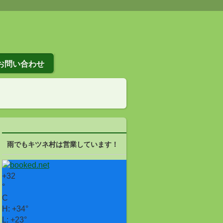
お問い合わせ
雨でもキツネ村は営業しています！
+
32
°
C
H:
+
34°
L:
+
23°